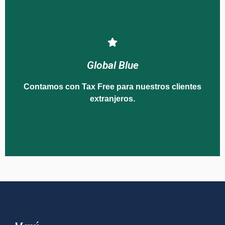
extranjeros.
Global Blue
Contamos con Tax Free para nuestros clientes
Contamos con Tax Free para nuestros clientes
Global Blue
extranjeros.