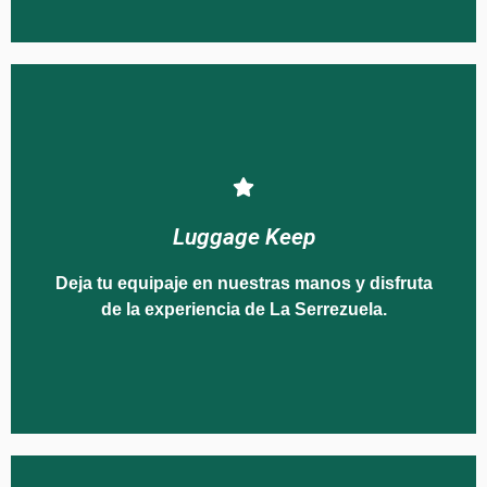
la experiencia de La Serrezuela.
Luggage Keep
Deja tu equipaje en nuestras manos y disfruta de
Deja tu equipaje en nuestras manos y disfruta
Luggage Keep
de la experiencia de La Serrezuela.